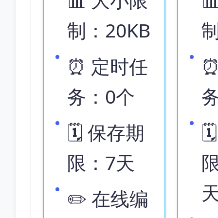
制：20KB
制
⏰ 定时任
⏰
务：0个
🗓️ 保存期

限：7天
限
✏️ 在线编